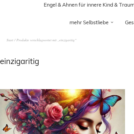
Engel & Ahnen für innere Kind & Trau
mehr Selbstliebe
Ges
Start
/ Produkte verschlagwortet mit „einzigaritig“
einzigaritig