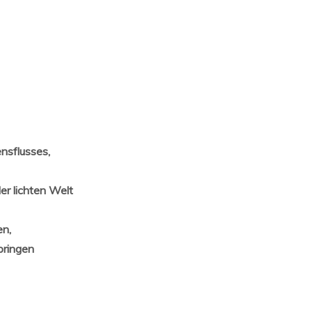
nsflusses,
r lichten Welt
en,
bringen