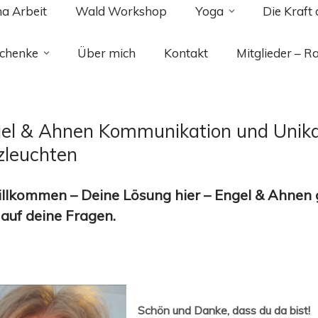
ma Arbeit
Wald Workshop
Yoga
Die Kraft
chenke
Über mich
Kontakt
Mitglieder – R
el & Ahnen Kommunikation und Unika
zleuchten
llkommen – Deine Lösung hier – Engel & Ahnen 
auf deine Fragen.
Schön und Danke, dass du da bist!